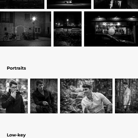
Portraits
L
ow-key